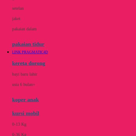
setelan
jaket
pakaian dalam
pakaian tidur
LINK PRAGMATIC4D
kereta dorong
bayi baru lahir
usia 6 bulan+
koper anak
kursi mobil
0-13 Kg
0-36 Kg