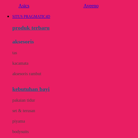
Asics
Aveeno
SITUS PRAGMATIC4D
produk terbaru
aksesoris
tas
kacamata
aksesoris rambut
kebutuhan bayi
pakaian tidur
set & terusan
piyama
bodysuits