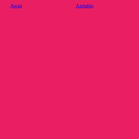
Awan
Azetabio