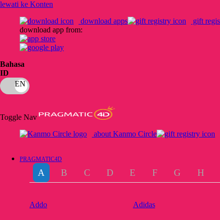
lewati ke Konten
download apps
gift regis
download app from:
Bahasa
ID
Toggle Nav
about Kanmo Circle
PRAGMATIC4D
A
B
C
D
E
F
G
H
Addo
Adidas