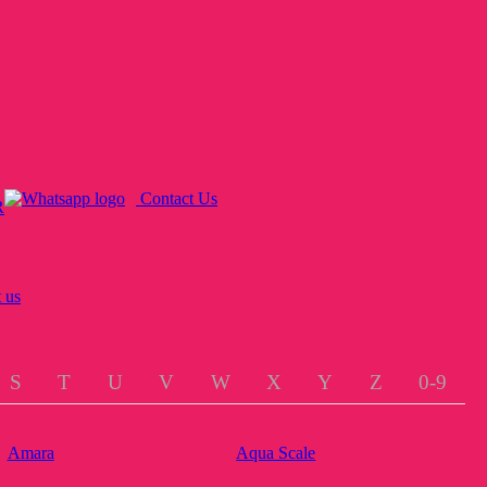
Contact Us
R
 us
S
T
U
V
W
X
Y
Z
0-9
Amara
Aqua Scale