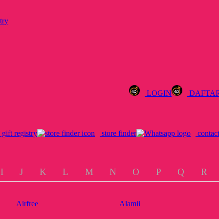
try
LOGIN
DAFTA
gift registry
store finder
contact
I
J
K
L
M
N
O
P
Q
R
Airfree
Alamii