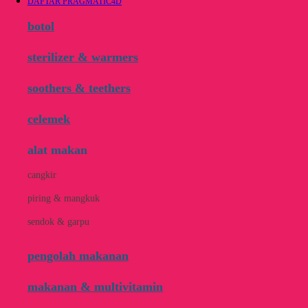
DAFTAR PRAGMATIC4D
botol
sterilizer & warmers
soothers & teethers
celemek
alat makan
cangkir
piring & mangkuk
sendok & garpu
pengolah makanan
makanan & multivitamin