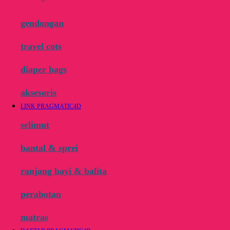
gendongan
travel cots
diaper bags
aksesoris
LINK PRAGMATIC4D
selimut
bantal & sprei
ranjang bayi & balita
perabotan
matras